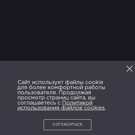
ТВ
Программа
Сайт использует файлы cookie
Политика конфиденциальности
для более комфортной работы
Пользовательское соглашение
FAQ
пользователя. Продолжая
просмотр страниц сайта, вы
ANDROID APP ON
AVAILABLE ON
соглашаетесь с
Google Play
Политикой
App Store
использования файлов cookies
.
СОГЛАСИТЬСЯ
2026 © NTRK.TV.
Все права защищены