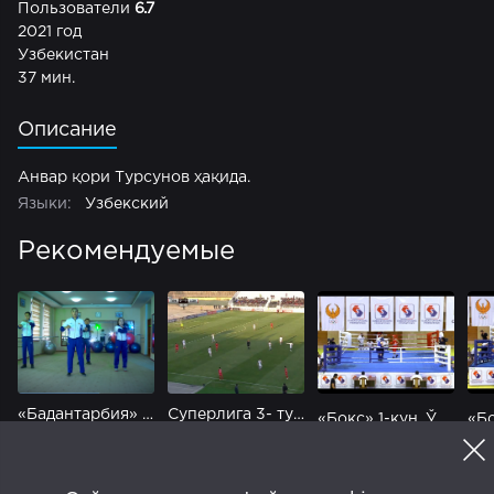
Пользователи
6.7
2021 год
Узбекистан
37 мин.
Описание
Анвар қори Турсунов ҳақида.
Языки:
Узбекский
Рекомендуемые
«Бадантарбия» Чилонзор -туманидаги Гимнастикага ихтисослаштирлилган мактаб тарбияланувчилари
Суперлига 3- тур. «Турон-Локоматив» 2-тайм. 2021
«Бокс» 1-кун. Ўсмирлар ўртасида Ўзбекистон чемпионати. 2 қисм
ТВ
Программа