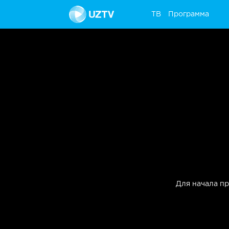
ТВ
Программа
ТВ
Программа
Для начала п