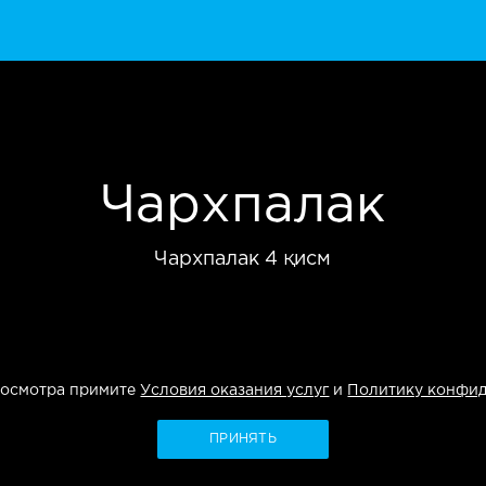
Чархпалак
Чархпалак 4 қисм
росмотра примите
Условия оказания услуг
и
Политику конфи
ПРИНЯТЬ