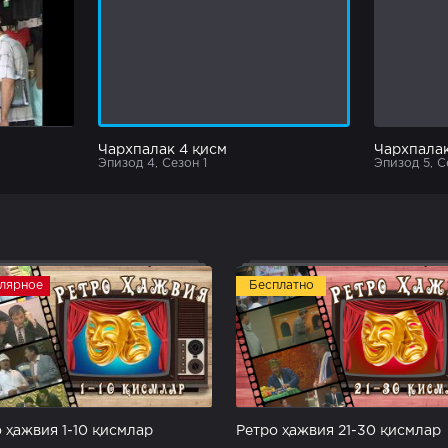
Чархпалак 4 қисм
Чархпалак
Эпизод 4, Сезон 1
Эпизод 5, С
лярное
Бесплатно
 ҳажвия 1-10 қисмлар
Ретро ҳажвия 21-30 қисмлар