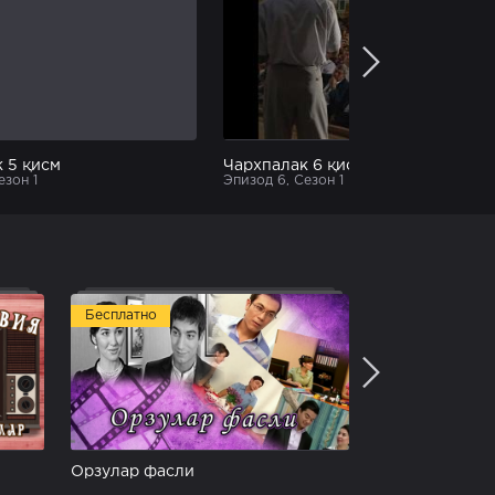
 5 қисм
Чархпалак 6 қисм
езон 1
Эпизод 6, Сезон 1
Бесплатно
Бесплатно
Орзулар фасли
Умр сўқмоқла