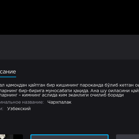
сание
ал қамоқдан қайтган бир кишининг пароканда бўлиб кетган о
ларнинг бир-бирига муносабати ҳақида. Ана шу оиласини қа
ларнинг – кимнинг аслида ким эканлиги очилиб боради
инальное название:
Чархпалак
и:
Узбекский