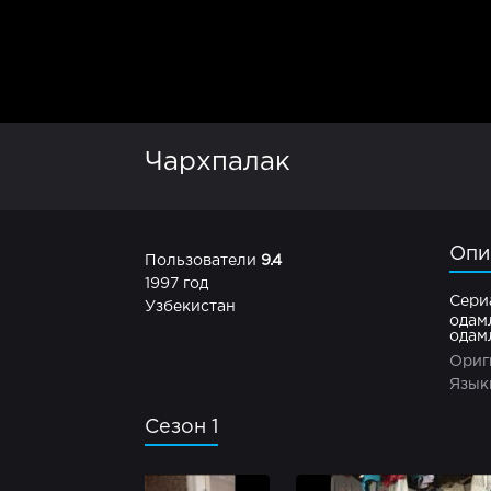
Чархпалак
Опи
Пользователи
9.4
1997 год
Сери
Узбекистан
одам
одам
Ориг
Язык
Сезон 1