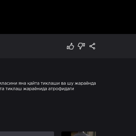
иласини яна қайта тиклаши ва шу жараёнда
йта тиклаш жараёнида атрофидаги