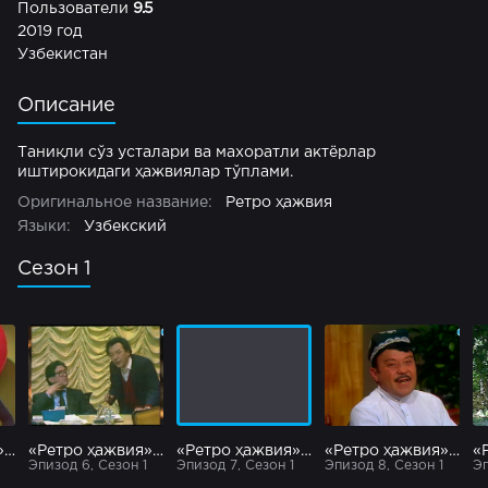
Пользователи
9.5
2019 год
Узбекистан
Описание
Таниқли сўз усталари ва махоратли актёрлар
иштирокидаги ҳажвиялар тўплами.
Оригинальное название:
Ретро ҳажвия
Языки:
Узбекский
Сезон 1
«Ретро ҳажвия» 5 - қисм
«Ретро ҳажвия» 6 - қисм
«Ретро ҳажвия» 7 - қисм
«Ретро ҳажвия» 8 - қисм
Эпизод 6, Сезон 1
Эпизод 7, Сезон 1
Эпизод 8, Сезон 1
Эп