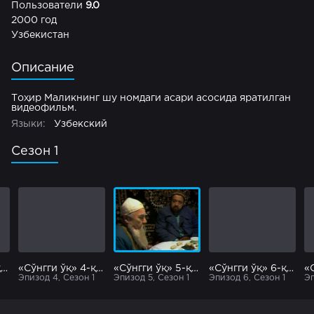
Пользователи
9.0
2000 год
Узбекистан
Описание
Тоҳир Маликнинг шу номдаги асари асосида яратилган
видеофильм.
Языки:
Узбекский
Сезон 1
«Сўнгги ўқ» 3-қисм
«Сўнгги ўқ» 4-қисм
«Сўнгги ўқ» 5-қисм
«Сўнгги ўқ» 6-қисм
Эпизод 4, Сезон 1
Эпизод 5, Сезон 1
Эпизод 6, Сезон 1
Эп