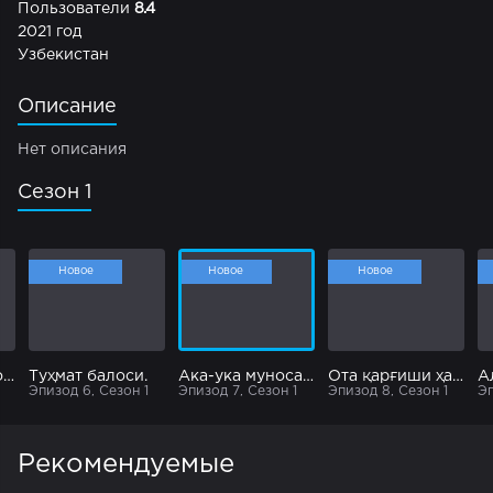
Пользователи
8.4
2021 год
Узбекистан
Описание
Нет описания
Сезон 1
Новое
Новое
Новое
Ковидга эътиборсизлик қилган отахон қисмати.
Туҳмат балоси.
Ака-ука муносабати ҳақида.
Ота қарғиши ҳақида.
Эпизод 6, Сезон 1
Эпизод 7, Сезон 1
Эпизод 8, Сезон 1
Эп
Рекомендуемые