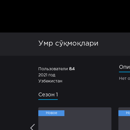
Умр сўқмоқлари
Опи
Пользователи
8.4
2021 год
Нет 
Узбекистан
Сезон 1
Новое
Н