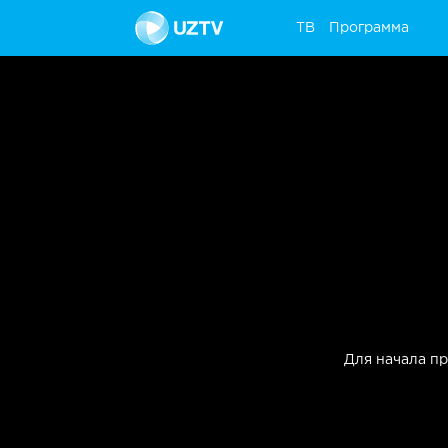
ТВ
Программа
ТВ
Программа
Для начала п