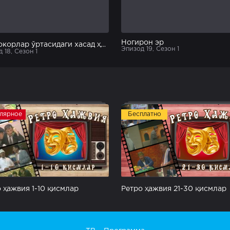
Ногирон эр
Шифокорлар ўртасидаги хасад ҳақида
Эпизод 19, Сезон 1
 18, Сезон 1
лярное
Бесплатно
 ҳажвия 1-10 қисмлар
Ретро ҳажвия 21-30 қисмлар