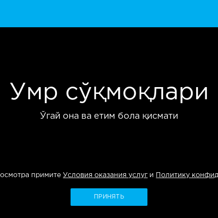
Умр сўқмоқлари
Ўгай она ва етим бола қисмати
росмотра примите
Условия оказания услуг
и
Политику конфи
ПРИНЯТЬ