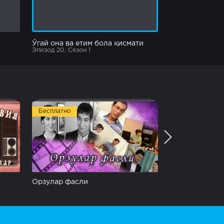
Ўгай она ва етим бола қисмати
Эпизод 20, Сезон 1
Бесплатно
Бесплатно
Орзулар фасли
Умр сўқмоқла