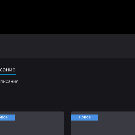
сание
описания
овое
Новое