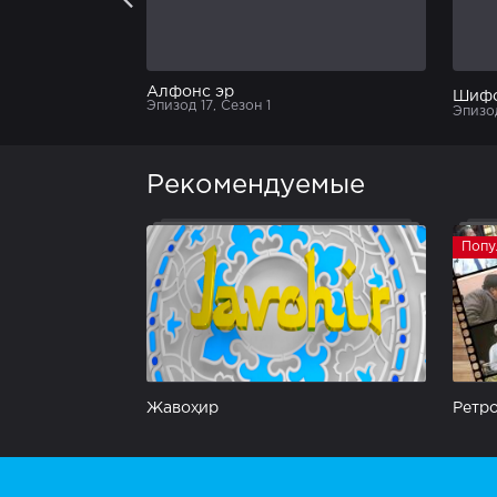
Алфонс эр
ароси ҳақида
Эпизод 17, Сезон 1
Эпизод
Рекомендуемые
Попу
Жавоҳир
Ретро