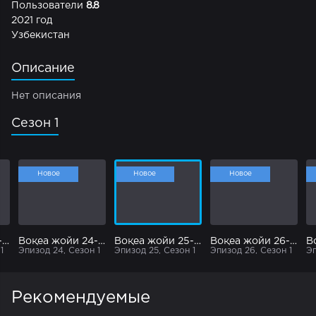
Пользователи
8.8
2021 год
Узбекистан
Описание
Нет описания
Сезон 1
Новое
Новое
Новое
Воқеа жойи 23-серия
Воқеа жойи 24-серия
Воқеа жойи 25-серия
Воқеа жойи 26-серия
1
Эпизод 24, Сезон 1
Эпизод 25, Сезон 1
Эпизод 26, Сезон 1
Эп
Рекомендуемые