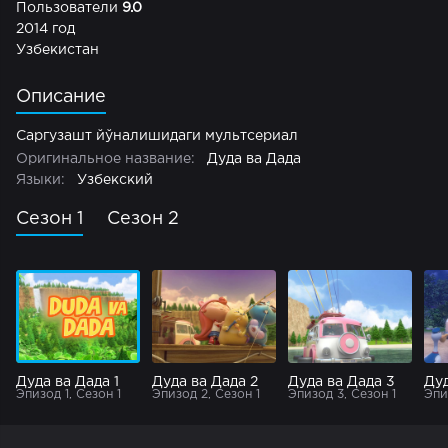
Пользователи
9.0
2014 год
Узбекистан
Описание
Саргузашт йўналишидаги мультсериал
Оригинальное название:
Дуда ва Дада
Языки:
Узбекский
Сезон 1
Сезон 2
Дуда ва Дада 1
Дуда ва Дада 2
Дуда ва Дада 3
Дуд
Эпизод 1, Сезон 1
Эпизод 2, Сезон 1
Эпизод 3, Сезон 1
Эпи