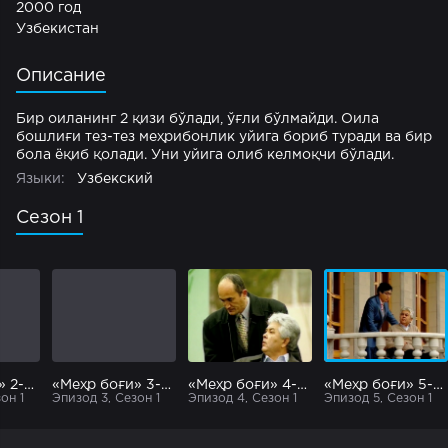
2000 год
Узбекистан
Описание
Бир оиланинг 2 қизи бўлади, ўғли бўлмайди. Оила
бошлиғи тез-тез меҳрибонлик уйига бориб туради ва бир
бола ёқиб қолади. Уни уйига олиб келмоқчи бўлади.
Языки:
Узбекский
Сезон 1
«Меҳр боғи» 2-қисм
«Меҳр боғи» 3-қисм
«Меҳр боғи» 4-қисм
«Меҳр боғи» 5-қисм
он 1
Эпизод 3, Сезон 1
Эпизод 4, Сезон 1
Эпизод 5, Сезон 1