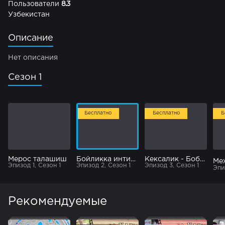
Пользователи
8.3
Узбекистан
Описание
Нет описания
Сезон 1
Бесплатно
Бесплатно
Б
Мерос талашиш
Бойликка интилиб
Кексалик - Бобоёр ота
Меҳ
Эпизод 1, Сезон 1
Эпизод 2, Сезон 1
Эпизод 3, Сезон 1
Эпи
Рекомендуемые