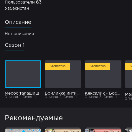
Пользователи
8.3
Узбекистан
Описание
Нет описания
Сезон 1
Бесплатно
Бесплатно
Б
Мерос талашиш
Бойликка интилиб
Кексалик - Бобоёр ота
Меҳ
Эпизод 1, Сезон 1
Эпизод 2, Сезон 1
Эпизод 3, Сезон 1
Эпи
Рекомендуемые