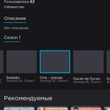
Пользователи
8.3
Узбекистан
Описание
Нет описания
Сезон 1
Бевафо
Опа - укалар
зларни чет элга сотиш
Ҳасан ва Ҳусан
Ҳ
Эпизод 24, Сезон 1
Эпизод 25, Сезон 1
1
Эпизод 26, Сезон 1
Эп
Рекомендуемые