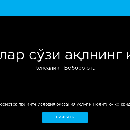
лар сўзи ақлнинг 
Кексалик - Бобоёр ота
росмотра примите
Условия оказания услуг
и
Политику конфи
ПРИНЯТЬ