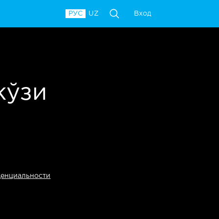
Вход
РУС
UZ
кўзи
денциальности