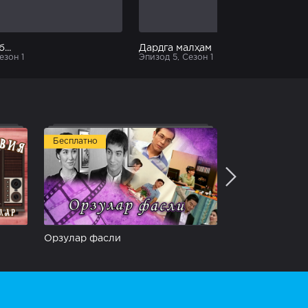
...
Дардга малҳам
езон 1
Эпизод 5, Сезон 1
Бесплатно
Бесплатно
Орзулар фасли
Умр сўқмоқла