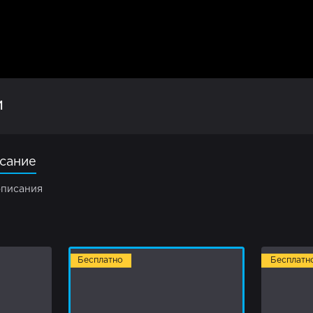
и
сание
описания
Бесплатно
Бесплатн