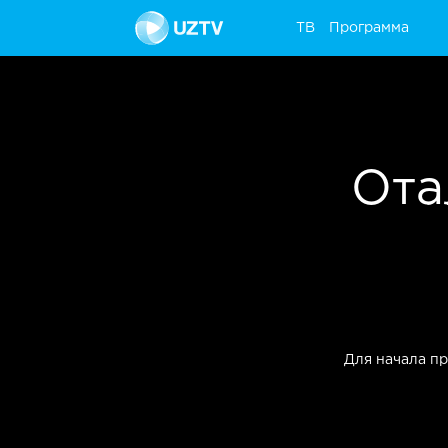
ТВ
Программа
ТВ
Программа
Ота
Для начала п