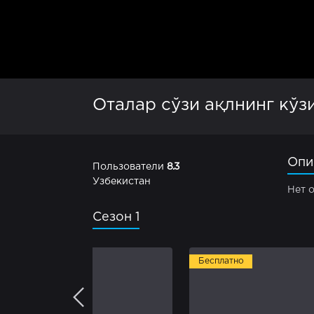
Оталар сўзи ақлнинг кўз
Опи
Пользователи
8.3
Узбекистан
Нет 
Сезон 1
Бесплатно