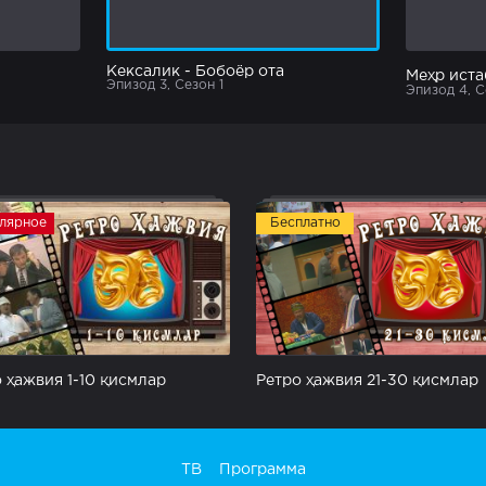
Кексалик - Бобоёр ота
Меҳр истаб
Эпизод 3, Сезон 1
Эпизод 4, С
лярное
Бесплатно
 ҳажвия 1-10 қисмлар
Ретро ҳажвия 21-30 қисмлар
ТВ
Программа