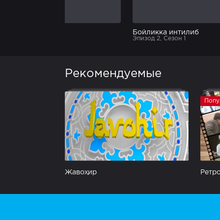
Мерос талашиш
Бойликка интилиб
Эпизод 1, Сезон 1
Эпизод 2, Сезон 1
Рекомендуемые
Попу
Жавоҳир
Ретро